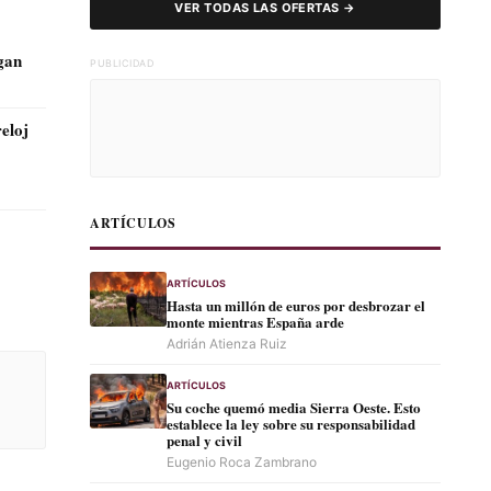
VER TODAS LAS OFERTAS →
agan
PUBLICIDAD
ARTÍCULOS
ARTÍCULOS
Hasta un millón de euros por desbrozar el
monte mientras España arde
Adrián Atienza Ruiz
ARTÍCULOS
Su coche quemó media Sierra Oeste. Esto
establece la ley sobre su responsabilidad
penal y civil
Eugenio Roca Zambrano