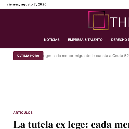
viernes, agosto 7, 2026
NOTICIAS
EMPRESA & TALENTO
DERECHO D
La tutela ex lege: cada menor migrante le cuesta a Ceuta 52.900
ÚLTIMA HORA
ARTÍCULOS
La tutela ex lege: cada menor