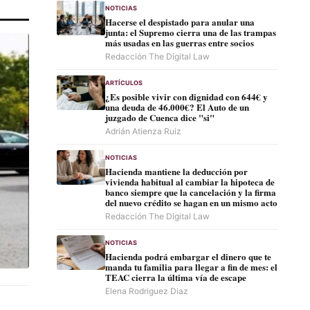
NOTICIAS
Hacerse el despistado para anular una
junta: el Supremo cierra una de las trampas
más usadas en las guerras entre socios
Redacción The Digital Law
ARTÍCULOS
¿Es posible vivir con dignidad con 644€ y
una deuda de 46.000€? El Auto de un
juzgado de Cuenca dice "si"
Adrián Atienza Ruiz
NOTICIAS
Hacienda mantiene la deducción por
vivienda habitual al cambiar la hipoteca de
banco siempre que la cancelación y la firma
del nuevo crédito se hagan en un mismo acto
Redacción The Digital Law
NOTICIAS
Hacienda podrá embargar el dinero que te
manda tu familia para llegar a fin de mes: el
TEAC cierra la última vía de escape
Elena Rodriguez Diaz