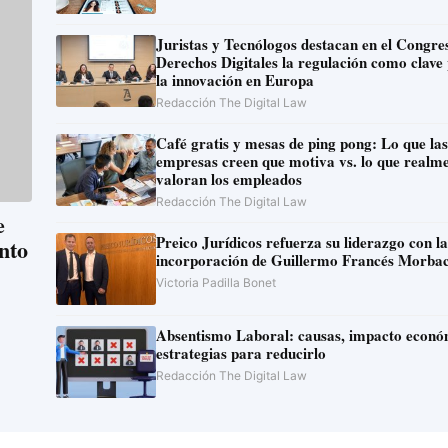
Juristas y Tecnólogos destacan en el Congreso de
Derechos Digitales la regulación como clave
la innovación en Europa
Redacción The Digital Law
Café gratis y mesas de ping pong: Lo que las
empresas creen que motiva vs. lo que realm
valoran los empleados
Redacción The Digital Law
Preico Jurídicos refuerza su liderazgo con la
nto
incorporación de Guillermo Francés Morba
Victoria Padilla Bonet
Absentismo Laboral: causas, impacto económico y
estrategias para reducirlo
Redacción The Digital Law