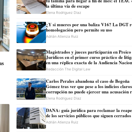
tu familia para llegar a fin de mes: el TEAC 
la última vía de escape
Elena Rodriguez Diaz
¿Y si mueres por una baliza V16? La DGT retira
homologación pero permite su uso
Adrián Atienza Ruiz
Magistrados y jueces participarán en Preico
Jurídicos en el primer curso práctico de liti
as
en una réplica exacta de la Audiencia Nacion
Redacción The Digital Law
Carlos Perales abandona el caso de Begoña
Gómez tras ver que pese a los indicios claros
corrupción no puede ejercer una acusación r
Elena Rodriguez Diaz
DANA: guía jurídica para reclamar la reapertura
de los servicios públicos que siguen cerrados
Adrián Atienza Ruiz