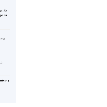
 para
ente
ch