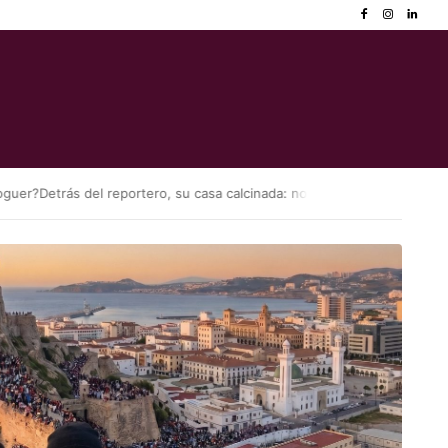
er?
Detrás del reportero, su casa calcinada: no les dejan entrar en su p