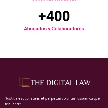
+400
Abogados y Colaboradores
“Iustitia est constans et perpetua voluntas iussum cuique
tribuendi”