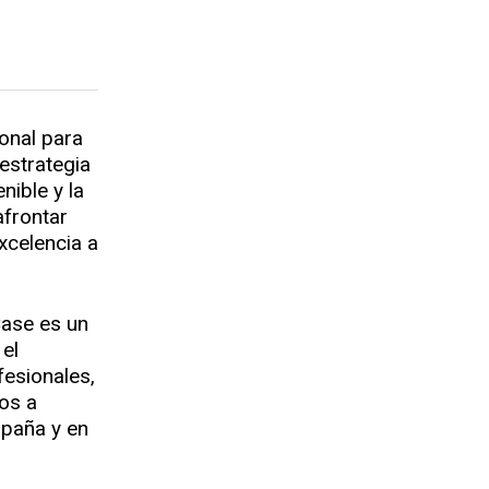
onal para
estrategia
nible y la
afrontar
excelencia a
Case es un
 el
esionales,
os a
spaña y en