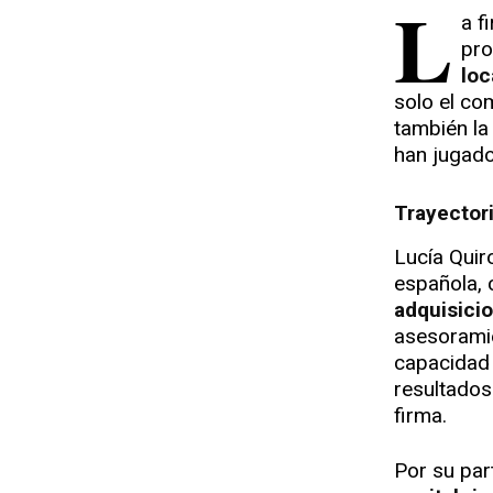
L
a f
pr
loc
solo el co
también la
han jugado
Trayecto
Lucía Quir
española, 
adquisici
asesoramie
capacidad 
resultados
firma.
Por su par