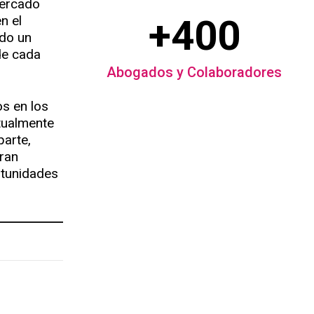
mercado
+400
n el
ndo un
de cada
Abogados y Colaboradores
os en los
tualmente
parte,
ran
rtunidades