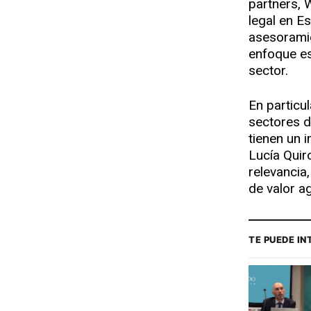
partners, 
legal en E
asesoramie
enfoque es
sector.
En particu
sectores 
tienen un 
Lucía Quir
relevancia
de valor a
TE PUEDE I