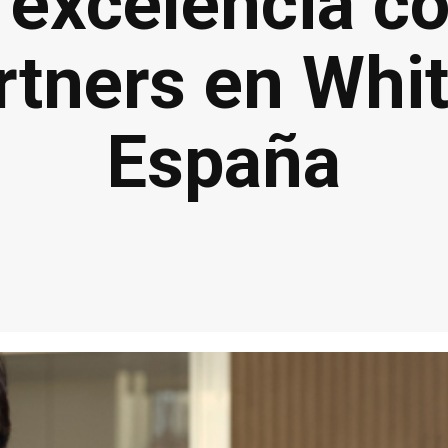
y excelencia 
rtners en Whi
España