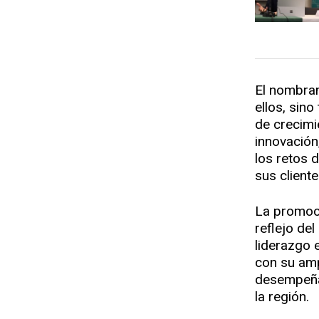
El nombram
ellos, sin
de crecimi
innovación
los retos d
sus cliente
La promoci
reflejo del
liderazgo 
con su amp
desempeñar
la región.