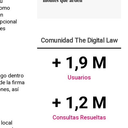
montes que arden
su
 como
un
pcional
nes
Comunidad The Digital Law
+ 1,9 M
zgo dentro
Usuarios
de la firma
nes, así
+ 1,2 M
Consultas Resueltas
local