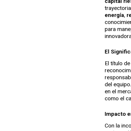
capital ri
trayectori
energía
,
r
conocimien
para manej
innovadora
El Signif
El título d
reconocimi
responsabi
del equipo
en el merc
como el ca
Impacto e
Con la inc