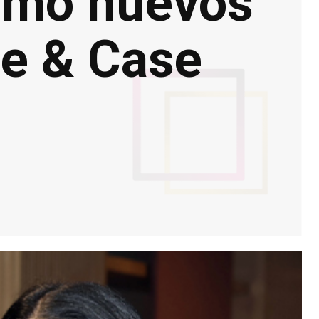
como nuevos
te & Case