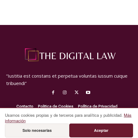
“Iustitia est constans et perpetua voluntas iussum cuique
tribuendi”
Contacto
Politica de Cookies
Política de Privacidad
Aviso Legal
Usamos cookies propias y de terceros para analítica y publicidad.
Más
información
Contacto: redaccion@thedigitallaw.com
Solo necesarias
Aceptar
Copyright © 2024 | Powered by The Digital Law