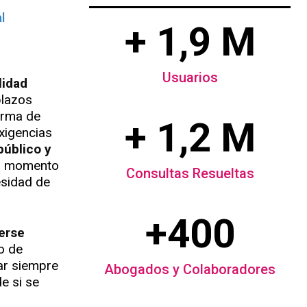
l
+ 1,9 M
Usuarios
lidad
plazos
orma de
+ 1,2 M
xigencias
público y
ier momento
Consultas Resueltas
esidad de
+400
erse
o de
ar siempre
Abogados y Colaboradores
e si se