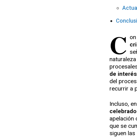
Actua
Conclus
C
on
cr
se
naturaleza
procesales
de interés
del proces
recurrir a
Incluso, e
celebrado 
apelación 
que se cum
siguen las