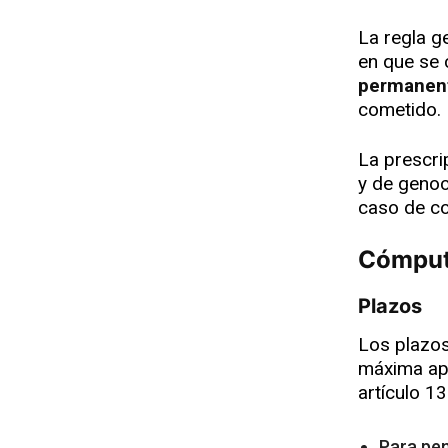
La regla g
en que se 
permanen
cometido.
La prescri
y de genoc
caso de co
Cómput
Plazos
Los plazos
máxima apl
artículo 13
Para pe