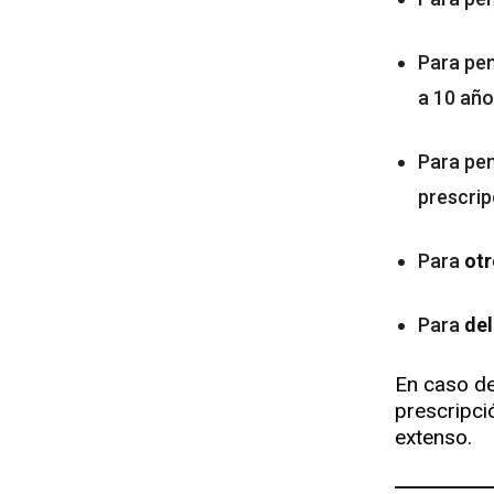
Para pe
a 10 año
Para pen
prescrip
Para
otr
Para
del
En caso de
prescripci
extenso.