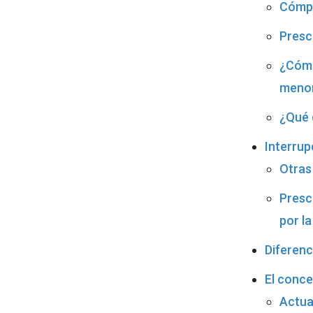
Cómpu
Presc
¿Cómo
menor
¿Qué 
Interrup
Otras
Presc
por la
Diferenc
El conce
Actua