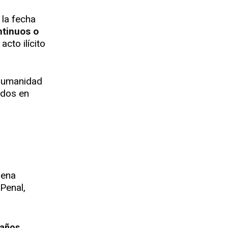
 la fecha
ntinuos o
acto ilícito
 humanidad
idos en
pena
Penal,
 años
.