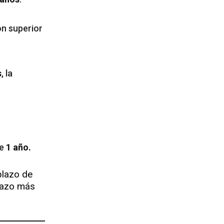
ón superior
s
, la
de
1 año.
plazo de
plazo más