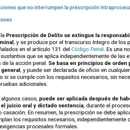
ciones que no interrumpen la prescripción intraprocesa
iones
 la
Prescripción de Delito se extingue la responsabi
iminal
, y se produce por el transcurso íntegro de los 
ñalados en el artículo 131 del
Código Penal
. Es una n
 sustantiva que se aplica independientemente de las e
 de la acción penal.
Se basa en principios de orden 
 general
, y puede ser declarada de oficio en cualqu
o si se cumple con los requisitos necesarios, sin nec
 pruebas adicionales.
n algunos casos,
puede ser aplicada después de hab
el juicio oral y dictado sentencia
, durante el proces
o casación. En resumen, la prescripción se debe aplic
plan los requisitos necesarios, independientemente d
 exigencias procesales formales.