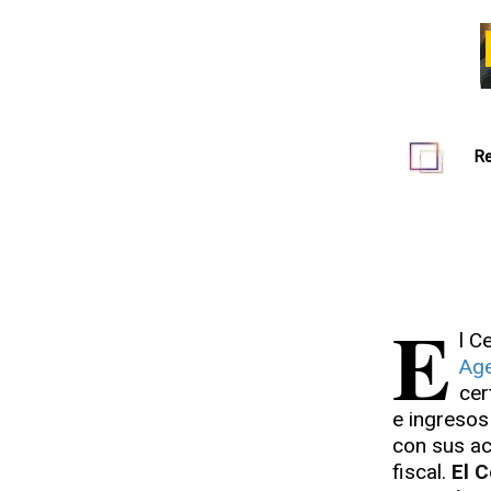
Re
E
l C
Age
cer
e ingresos
con sus ac
fiscal.
El C