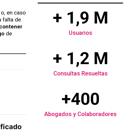
+ 1,9 M
o, en caso
 falta de
 contener
Usuarios
go
de
+ 1,2 M
Consultas Resueltas
+400
Abogados y Colaboradores