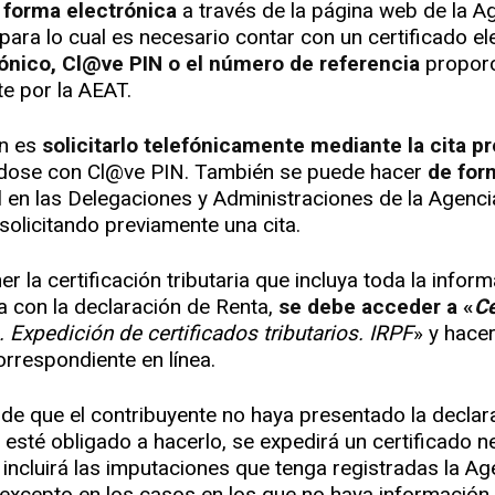
e
forma electrónica
a través de la página web de la A
 para lo cual es necesario contar con un certificado el
rónico, Cl@ve PIN o el número de referencia
propor
e por la AEAT.
ón es
solicitarlo telefónicamente mediante la cita pr
ndose con Cl@ve PIN. También se puede hacer
de for
l
en las Delegaciones y Administraciones de la Agenci
 solicitando previamente una cita.
r la certificación tributaria que incluya toda la infor
a con la declaración de Renta,
se debe acceder a «
Ce
. Expedición de certificados tributarios. IRPF
» y hacer
orrespondiente en línea.
 de que el contribuyente no haya presentado la declar
 esté obligado a hacerlo, se expedirá un certificado n
 incluirá las imputaciones que tenga registradas la Ag
, excepto en los casos en los que no haya información