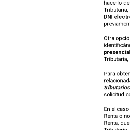
hacerlo d
Tributaria,
DNI elect
previament
Otra opci
identificá
presencia
Tributaria,
Para obtene
relacionad
tributarios
solicitud c
En el caso
Renta o no
Renta, que
Tributaria