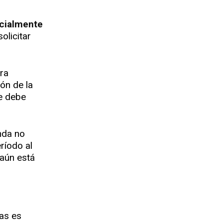
icialmente
olicitar
ara
ón de la
se debe
nda no
ríodo al
 aún está
las es