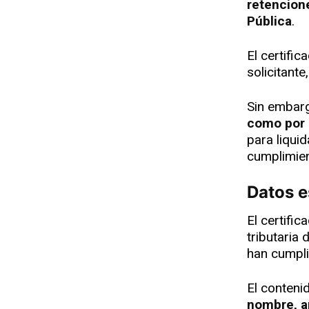
retencion
Pública
.
El certific
solicitante
Sin embar
como por 
para liquid
cumplimien
Datos 
El certifi
tributaria
han cumpli
El conteni
nombre, ap