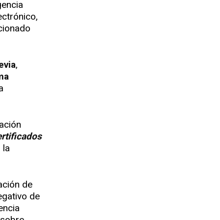
gencia
ectrónico,
cionado
evia
,
ma
a
mación
rtificados
 la
ación de
egativo de
encia
 sobre