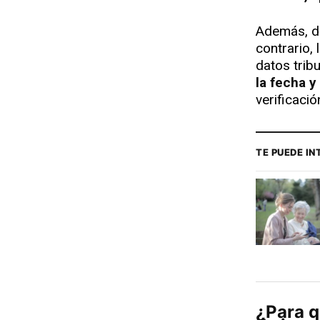
Además, de
contrario, 
datos tribu
la fecha y
verificaci
TE PUEDE I
¿Para que es necesario la expedición del certificado