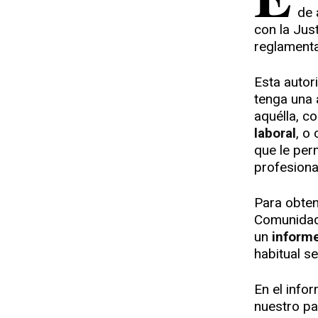
de 
con la Jus
reglament
Esta autor
tenga una
aquélla, c
laboral
, o
que le per
profesiona
Para obten
Comunidade
un
informe
habitual se
En el info
nuestro paí