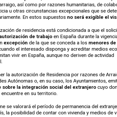
arraigo, así como por razones humanitarias, de colab
ticia u otras circunstancias excepcionales que se det
ariamente. En estos supuestos
no será exigible el vi
ización de residencia está condicionada a que el solic
autorización de trabajo
en España durante la vigenci
on
excepción
de la que se conceda a los
menores de
 cuando el interesado disponga y acreditar medios e
mitan vivir en España, aunque no deriven de actividad
l.
er la autorización de Residencia por razones de Arra
s Autónomas o, en su caso, los Ayuntamientos, emit
 sobre la integración social del extranjero
cuyo dom
 encuentre en su territorio.
rme se valorará el período de permanencia del extranj
s, la posibilidad de contar con vivienda y medios de v