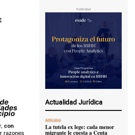
Publicidad
Actualidad Jurídica
dades
ipio
Artículos
r,
con
La tutela ex lege: cada menor
migrante le cuesta a Ceuta
or razones