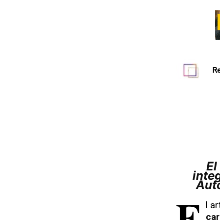
Re
El solicitante debe presentar un informe de
inte
Aut
E
l ar
car