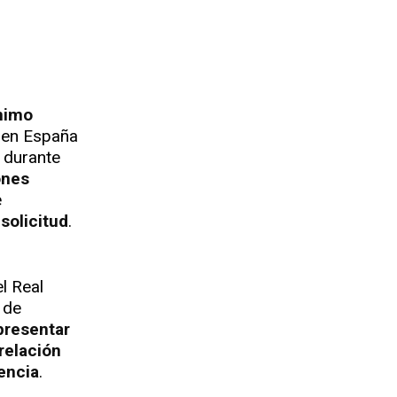
nimo
en España
o durante
ones
e
solicitud
.
l Real
 de
presentar
relación
dencia
.