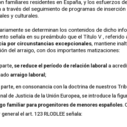
on familiares residentes en España, y los esfuerzos d
n a través del seguimiento de programas de inserción
les y culturales.
riamente se determinan los contenidos de dicho inf
nto señala en su preámbulo que el Título V , referido 
cia por circunstancias excepcionales
, mantiene inal
ión del arraigo, con dos importantes matizaciones:
parte,
se reduce el período de relación laboral
a acredi
nado
arraigo laboral
;
 parte, en consonancia con la doctrina de nuestros Trib
unal de Justicia de la Unión Europea, se introduce la figu
igo familiar para progenitores de menores españoles
.
 general el art. 123 RLODLEE señala: