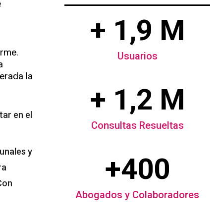
e
+ 1,9 M
orme.
Usuarios
a
terada la
+ 1,2 M
tar en el
Consultas Resueltas
unales y
+400
ra
 Con
Abogados y Colaboradores