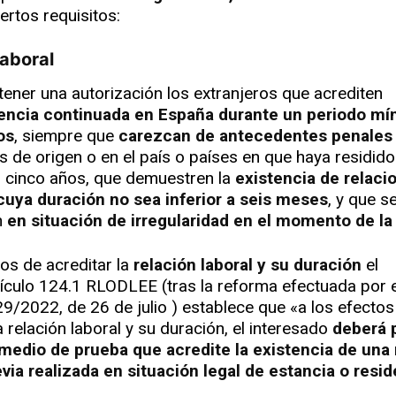
ertos requisitos:
Laboral
ener una autorización los extranjeros que acrediten
ncia continuada en España durante un periodo mí
os
, siempre que
carezcan de antecedentes penales
ís de origen o en el país o países en que haya residid
s cinco años, que demuestren la
existencia de relaci
cuya duración no sea inferior a seis meses
, y que s
n
en situación de irregularidad en el momento de la 
tos de acreditar la
relación laboral y su duración
el
rtículo 124.1 RLODLEE (tras la reforma efectuada por e
9/2022, de 26 de julio ) establece que «a los efectos
a relación laboral y su duración, el interesado
deberá 
medio de prueba que acredite la existencia de una 
evia realizada en situación legal de estancia o resi