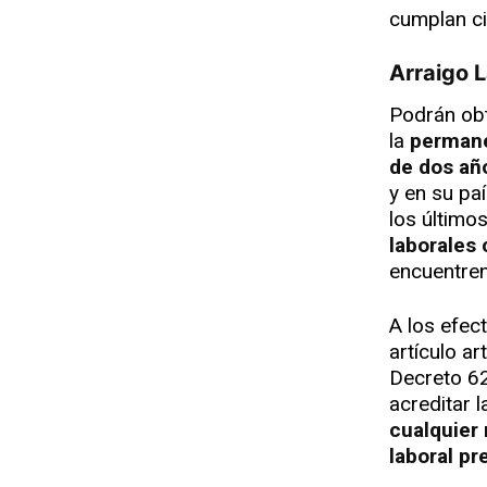
cumplan ci
Arraigo 
Podrán obt
la
permane
de dos añ
y en su pa
los último
laborales 
encuentre
A los efec
artículo a
Decreto 62
acreditar l
cualquier 
laboral pr