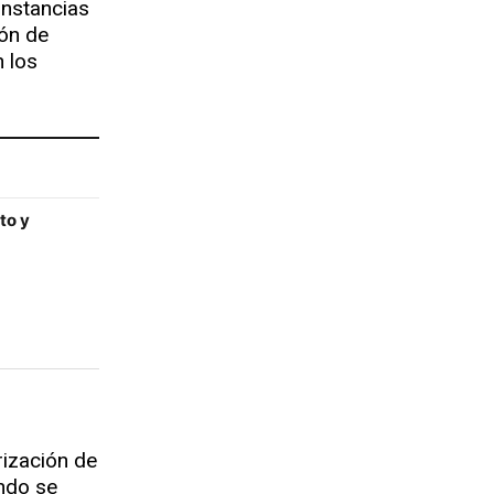
unstancias
ón de
n los
to y
ización de
ndo se