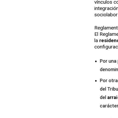
vínculos c
integració
sociolabora
Reglamenta
El Reglame
la
residen
configurac
Por una 
denomi
Por otra
del Trib
del
arra
carácter