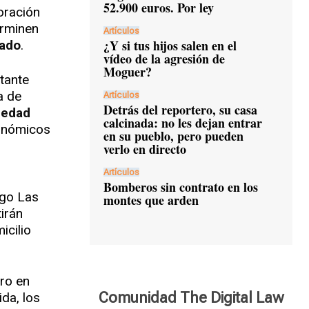
52.900 euros. Por ley
oración
erminen
Artículos
¿Y si tus hijos salen en el
sado
.
vídeo de la agresión de
Moguer?
itante
a de
Artículos
Detrás del reportero, su casa
 edad
calcinada: no les dejan entrar
conómicos
en su pueblo, pero pueden
verlo en directo
Artículos
Bomberos sin contrato en los
igo Las
montes que arden
irán
icilio
ero en
Comunidad The Digital Law
ida, los