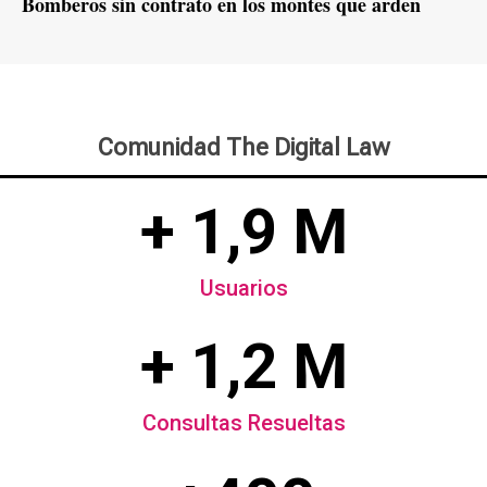
Bomberos sin contrato en los montes que arden
Comunidad The Digital Law
+ 1,9 M
Usuarios
+ 1,2 M
Consultas Resueltas