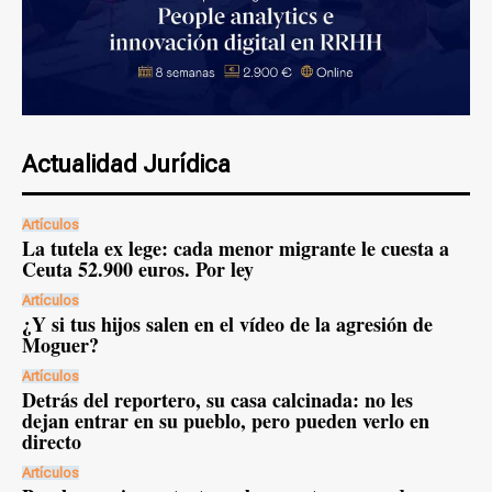
Actualidad Jurídica
Artículos
La tutela ex lege: cada menor migrante le cuesta a
Ceuta 52.900 euros. Por ley
Artículos
¿Y si tus hijos salen en el vídeo de la agresión de
Moguer?
Artículos
Detrás del reportero, su casa calcinada: no les
dejan entrar en su pueblo, pero pueden verlo en
directo
Artículos