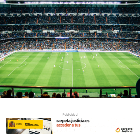
Publicidad