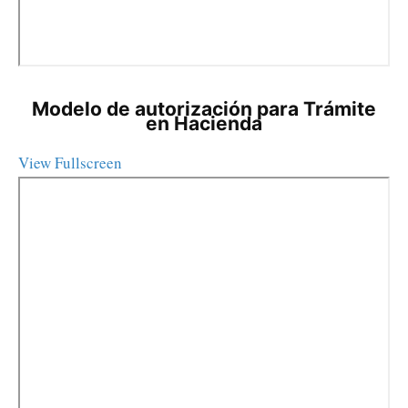
Modelo de autorización para Trámite
en Hacienda
View Fullscreen
S
a
l
t
a
r
a
l
c