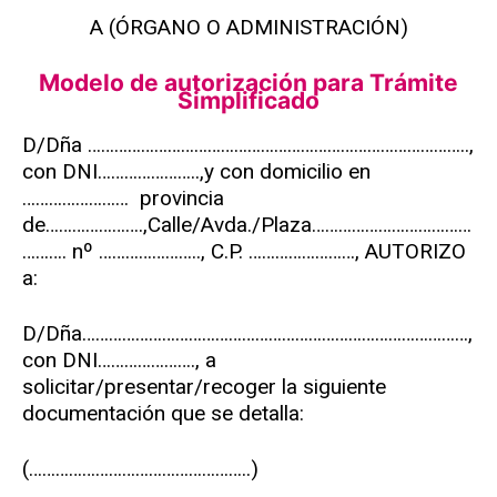
A (ÓRGANO O ADMINISTRACIÓN)
Modelo de autorización para Trámite
Simplificado
D/Dña …………………………………………………………………………..,
con DNI…………………..,y con domicilio en
…………………… provincia
de………………….,Calle/Avda./Plaza………………………………
………. nº ………………….., C.P. ……………………, AUTORIZO
a:
D/Dña……………………………………………………………………………,
con DNI…………………., a
solicitar/presentar/recoger la siguiente
documentación que se detalla:
(…………………………………………..)