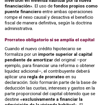
inversión en vivienda habitual por la nueva
financiación»
. El uso de
fondos propios como
puente financiero
entre ambas operaciones
rompe el nexo causal y desactiva el beneficio
fiscal de manera definitiva, según la doctrina
administrativa.
Prorrateo obligatorio si se amplía el capital
Cuando el nuevo crédito hipotecario se
formaliza por un
importe superior al capital
pendiente de amortizar
del original —por
ejemplo, para financiar una reforma o obtener
liquidez adicional—, el contribuyente deberá
aplicar una
regla de prorrateo
en su
declaración. Solo formarán parte de la base de
deducción las cuotas, intereses y gastos en la
parte proporcional del capital obtenido que se
destine
«exclusivamente a financiar la
adquisición de la vivienda habitual»
. El