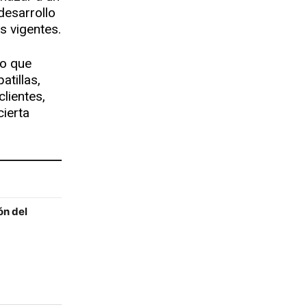
desarrollo
as vigentes.
 lo que
atillas,
lientes,
cierta
ón del