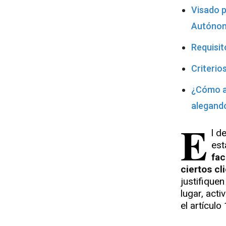
Visado p
Autóno
Requisit
Criterio
¿Cómo ac
alegand
E
l d
est
fac
ciertos cl
justifique
lugar, acti
el artículo