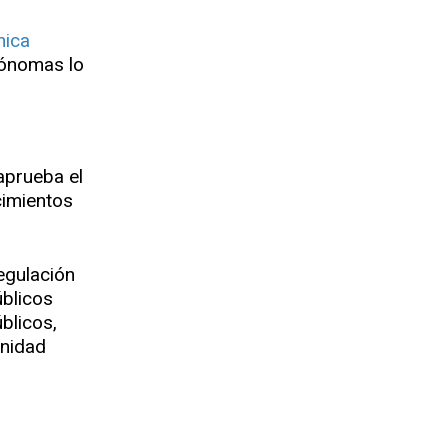
nica
tónomas lo
 aprueba el
cimientos
egulación
úblicos
blicos,
unidad