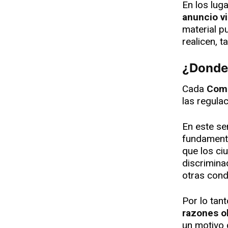
En los lug
anuncio vi
material pu
realicen, t
¿Dond
Cada
Com
las regula
En este se
fundamenta
que los ci
discrimina
otras cond
Por lo tan
razones o
un motivo 