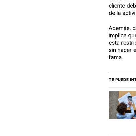
cliente de
de la activ
Además, de
implica que
esta restr
sin hacer 
fama.
TE PUEDE I