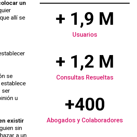
colocar un
quier
+ 1,9 M
que allí se
Usuarios
establecer
+ 1,2 M
ón se
Consultas Resueltas
l establece
 ser
+400
pinión u
Abogados y Colaboradores
n existir
guien sin
chazar a un