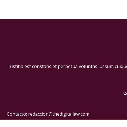
“Iustitia est constans et perpetua voluntas iussum cuiqu
C
Contacto: redaccion@thedigitallaw.com