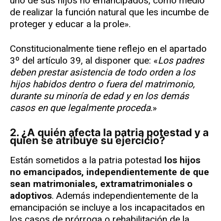
uno de sus hijos no emancipados, como medio
de realizar la función natural que les incumbe de
proteger y educar a la prole».
Constitucionalmente tiene reflejo en el apartado
3º del artículo 39, al disponer que: «
Los padres
deben prestar asistencia de todo orden a los
hijos habidos dentro o fuera del matrimonio,
durante su minoría de edad y en los demás
casos en que legalmente proceda
.»
2. ¿A quién afecta la patria potestad y a
quien se atribuye su ejercicio?
Están sometidos a la patria potestad
los hijos
no emancipados, independientemente de que
sean matrimoniales, extramatrimoniales o
adoptivos
. Además independientemente de la
emancipación se incluye a los incapacitados en
los casos de prórroga o rehabilitación de la